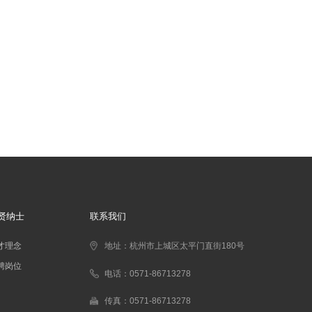
贤纳士
联系我们
才理念
地址：杭州市上城区太平门直街180号
聘岗位
电话：0571-86713278
传真：0571-86713278